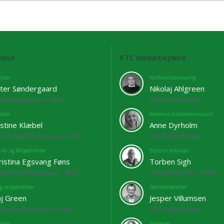
else
KTC Medarbejdere
ektør
Konferenceansvarlig
ter Søndergaard
Nikolaj Ahlgreen
lrød Kommune - 5272
KTC Sekretariat
ektør
Kommunikationskonsulent
istine Klæbel
Anne Dyrholm
bertslund Kommune - 2673
KTC Sekretariat
ik- og Miljødirektør
Ekstern redaktør
ristina Egsvang Føns
Torben Sigh
ddelfart Kommune - 4525
TechMedia A/S - 6769
g miljødirektør
Sekretariatschef
j Green
Jesper Villumsen
adsaxe Kommune - 3460
KTC Sekretariat
ektør
Sekretær