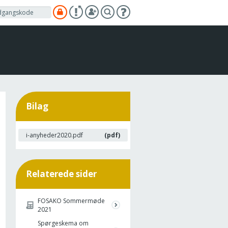
Bilag
i-anyheder2020.pdf
(pdf)
Relaterede sider
FOSAKO Sommermøde
2021
Spørgeskema om