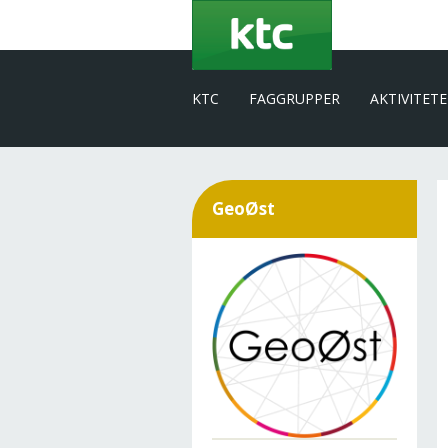
Gå
til
hovedindhold
KTC
FAGGRUPPER
AKTIVITET
GeoØst