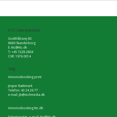
KTC Sekretariatet
Godthåbsvej 83
8660 Skanderborg
E:
ktc@ktc.dk
T: +45 7228 2804
CVR: 1976 0014
Salg
Annoncebooking print:
Jesper Bækmark
Telefon: 43 24 26 77 ·
e-mail:
jb@techmedia.dk
Annoncebooking ktc.dk:
Sekretariatet · e-mail:
ktc@ktc.dk