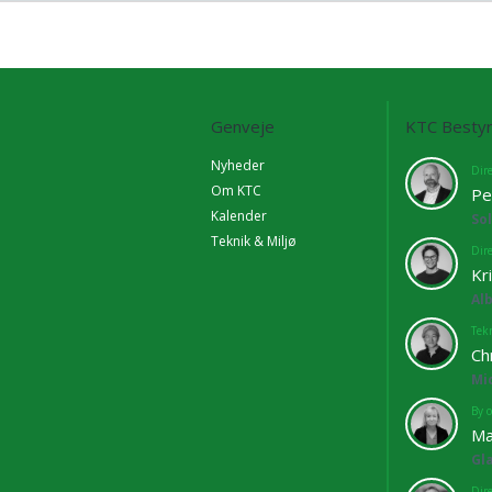
Genveje
KTC Bestyr
Nyheder
Dir
Om KTC
Pe
Kalender
So
Teknik & Miljø
Dir
Kr
Al
Tekn
Ch
Mi
By o
Ma
Gl
Dir