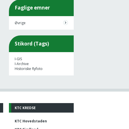
Faglige emner
Øvrige
Stikord (Tags)
I-GIS
I-Archive
Historiske flyfoto
KTC KREDSE
KTC Hovedstaden