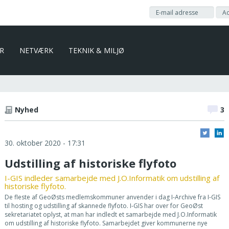
ER
NETVÆRK
TEKNIK & MILJØ
Nyhed
3
30. oktober 2020 - 17:31
Udstilling af historiske flyfoto
I-GIS indleder samarbejde med J.O.Informatik om udstilling af
historiske flyfoto.
De fleste af GeoØsts medlemskommuner anvender i dag I-Archive fra I-GIS
til hosting og udstilling af skannede flyfoto. I-GIS har over for GeoØst
sekretariatet oplyst, at man har indledt et samarbejde med J.O.Informatik
om udstilling af historiske flyfoto. Samarbejdet giver kommunerne nye