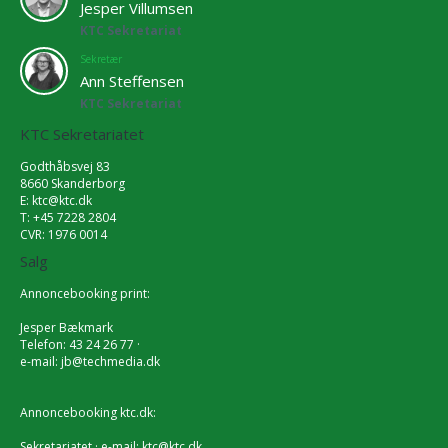
Jesper Villumsen
KTC Sekretariat
Sekretær
Ann Steffensen
KTC Sekretariat
KTC Sekretariatet
Godthåbsvej 83
8660 Skanderborg
E:
ktc@ktc.dk
T: +45 7228 2804
CVR: 1976 0014
Salg
Annoncebooking print:
Jesper Bækmark
Telefon: 43 24 26 77 ·
e-mail:
jb@techmedia.dk
Annoncebooking ktc.dk:
Sekretariatet · e-mail:
ktc@ktc.dk