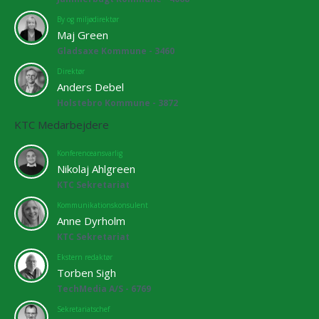
By og miljødirektør
Maj Green
Gladsaxe Kommune - 3460
Direktør
Anders Debel
Holstebro Kommune - 3872
KTC Medarbejdere
Konferenceansvarlig
Nikolaj Ahlgreen
KTC Sekretariat
Kommunikationskonsulent
Anne Dyrholm
KTC Sekretariat
Ekstern redaktør
Torben Sigh
TechMedia A/S - 6769
Sekretariatschef