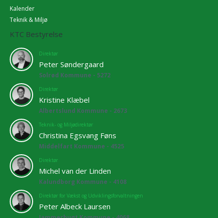
Kalender
Teknik & Miljø
KTC Bestyrelse
Direktør
Peter Søndergaard
Solrød Kommune - 5272
Direktør
Kristine Klæbel
Albertslund Kommune - 2673
Teknik- og Miljødirektør
Christina Egsvang Føns
Middelfart Kommune - 4525
Direktør
Michel van der Linden
Kalundborg Kommune - 4108
Direktør for Vækst og Udviklingsforvaltningen
Peter Albeck Laursen
Jammerbugt Kommune - 4068