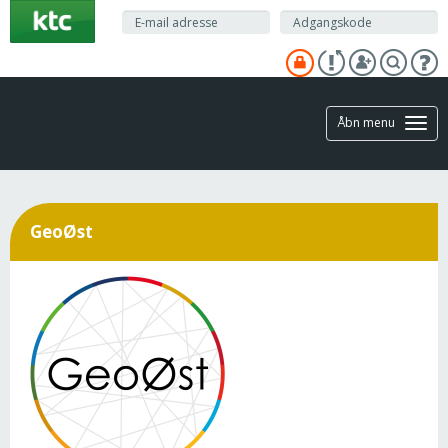
Gå
til
hovedindhold
Åbn menu
GeoØst