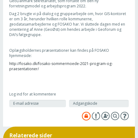
GeoDanmark sekretariatet, som fortalte om den ny
forretningsmodel og arbejdsprogram 2022.
Dag 2 brugte vi på dialog og gruppearbejde om, hvor GIS-kontoret
er om 3 år, herunder hvilken rolle kommunerne,
geodatasamarbejderne og FOSAKO har. Vi sluttede dagen med en
orientering af Anne (GeoØst) om hendes arbejde i Geoforum og
DAI’s følgegruppe.
Oplægsholdernes præsentationer kan findes på FOSAKO
hjemmeside:
http://fosako.dk/fosako-sommermoede-2021-program-og-
praesentationer/
Log ind for at kommentere
Relaterede sider