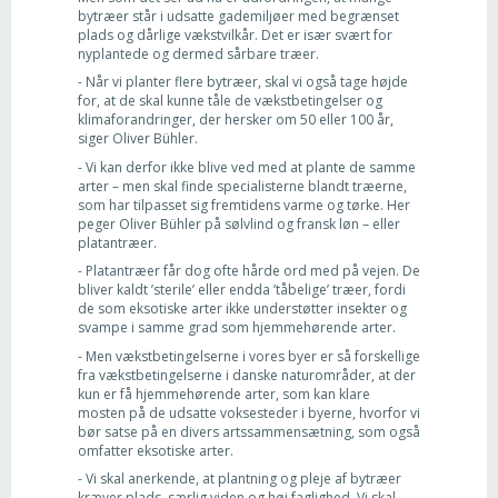
bytræer står i udsatte gademiljøer med begrænset
plads og dårlige vækstvilkår. Det er især svært for
nyplantede og dermed sårbare træer.
- Når vi planter flere bytræer, skal vi også tage højde
for, at de skal kunne tåle de vækstbetingelser og
klimaforandringer, der hersker om 50 eller 100 år,
siger Oliver Bühler.
- Vi kan derfor ikke blive ved med at plante de samme
arter – men skal finde specialisterne blandt træerne,
som har tilpasset sig fremtidens varme og tørke. Her
peger Oliver Bühler på sølvlind og fransk løn – eller
platantræer.
- Platantræer får dog ofte hårde ord med på vejen. De
bliver kaldt ’sterile’ eller endda ’tåbelige’ træer, fordi
de som eksotiske arter ikke understøtter insekter og
svampe i samme grad som hjemmehørende arter.
- Men vækstbetingelserne i vores byer er så forskellige
fra vækstbetingelserne i danske naturområder, at der
kun er få hjemmehørende arter, som kan klare
mosten på de udsatte voksesteder i byerne, hvorfor vi
bør satse på en divers artssammensætning, som også
omfatter eksotiske arter.
- Vi skal anerkende, at plantning og pleje af bytræer
kræver plads, særlig viden og høj faglighed. Vi skal