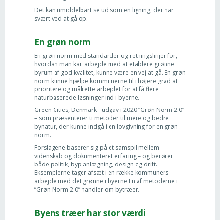
Det kan umiddelbart se ud som en ligning, der har
svært ved at gå op.
En grøn norm
En grøn norm med standarder og retningslinjer for,
hvordan man kan arbejde med at etablere grønne
byrum af god kvalitet, kunne være en vej at gå. En grøn
norm kunne hjælpe kommunerne til i højere grad at
prioritere og målrette arbejdet for at få flere
naturbaserede løsninger ind i byerne.
Green Cities, Denmark - udgav i 2020 ”Grøn Norm 2.0”
– som præsenterer ti metoder til mere og bedre
bynatur, der kunne indgå i en lovgivning for en grøn
norm.
Forslagene baserer sig på et samspil mellem
videnskab og dokumenteret erfaring – og berører
både politik, byplanlægning, design og drift.
Eksemplerne tager afsæt i en række kommuners
arbejde med det grønne i byerne En af metoderne i
”Grøn Norm 2.0” handler om bytræer.
Byens træer har stor værdi