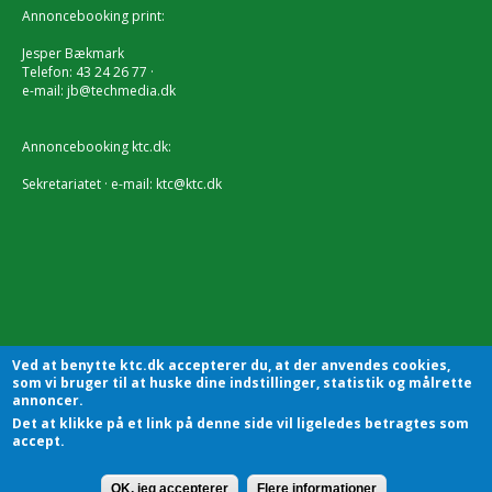
Annoncebooking print:
Jesper Bækmark
Telefon: 43 24 26 77 ·
e-mail:
jb@techmedia.dk
Annoncebooking ktc.dk:
Sekretariatet · e-mail:
ktc@ktc.dk
Ved at benytte ktc.dk accepterer du, at der anvendes cookies,
som vi bruger til at huske dine indstillinger, statistik og målrette
annoncer.
Det at klikke på et link på denne side vil ligeledes betragtes som
accept.
KTC - Kommunalteknisk Chefforening | Sekretariatet |
Godthåbsvej83 | 8660 Skanderborg | Tlf.: 7228 2804 |
Kontakt
OK, jeg accepterer
Flere informationer