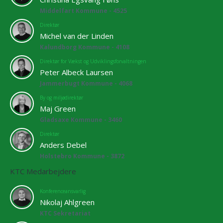
Middelfart Kommune - 4525
Direktør
Michel van der Linden
Kalundborg Kommune - 4108
Direktør for Vækst og Udviklingsforvaltningen
Peter Albeck Laursen
Jammerbugt Kommune - 4068
By og miljødirektør
Maj Green
Gladsaxe Kommune - 3460
Direktør
Anders Debel
Holstebro Kommune - 3872
KTC Medarbejdere
Konferenceansvarlig
Nikolaj Ahlgreen
KTC Sekretariat