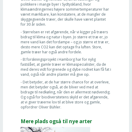
politikere i mange byer i Sydtyskland, hvor
klimaændringernes højere sommertemperaturer har
været mærkbare, kan konstatere, at de mangler de
skyggegivende træer, der skulle have været plantet
for 30 år siden.
- Størrelsen er ret afgørende, når vi kigger på træers
bidrag til klima og natur i byen. Jo større et træ er, jo
mere vand kan det fordampe – og jo større et træ er,
desto mere CO2 kan det optage fra luften. Store,
gamle træer har også andre fordele.
- Et forskningsprojekt i Hamborg har for nylig
fastslået, at gamle træer er klimaspecialister, da de
med deres vidt forgrenede og dybe rodnet kan få fat i
vand, også når andre planter må give op.
- Det betyder, at de har større chance for at overleve,
men det betyder også, at de bliver ved med at
bidrage til nedkøling, når den er allermest nødvendig.
Og også for biodiversitetens skyld er det afgørende,
at vi giver træerne lov til at blive store og gamle,
opfordrer Oliver Bühler.
Mere plads også til nye arter