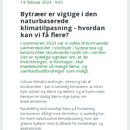
14. februar 2024 - 9:05
Bytræer er vigtige i den
naturbaserede
klimatilpasning - hvordan
kan vi få flere?
I sommeren 2023 var vi vidne til livstruende
varmerekorder i storbyer i Sydeuropa og
katastrofale skovbrande rundt om i verden.
Det er tydelige signaler om, at de
investeringer, vi foretager, skal
imødekomme så mange klima- og
samfundsudfordringer som muligt.
Udover klimaforandringer, stress og tab af
biodiversitet – kan vi samtidig konstatere, at vores
byer vokser sig større og tættere, og at byens natur
kæmper en stadig større ulige kamp om
kvadratmeterne.
Byudvikling med ensidigt fokus på fortætning
harmonerer dårligt med det behov, vi samtidig har,
for mere naturbaseret klimatilpasning, hvor det
grønne hjælper med at afbøde for hedebølger og
ekstremregn.