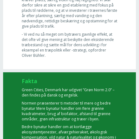
derfor sikre at sikre en god etablering med fokus på
plads til rødderne, og at vi investerer i træernes første
år efter plantning, særlig med vanding og den
nødvendige, rettidige beskæring og opstamning for at
give plads til trafik.
- Vi ved nu så meget om bytræers gavnlige effekt, at
det ofte vil give mening at beskytte den eksisterende
træbestand og sætte mål for dens udvikling i for
eksempel en træpolitik eller -strategi, opfordrer
Oliver Bühler.
Fakta
Green Cities, Denmark har udgivet ”Grøn Norm 2.0” –
den findes på dansk og engelsk.
Normen præsenterer ti metoder til mere og bedre
bynatur Mere bynatur handler om flere grønne
kvadratmeter, brug af biofaktor, afstand til grønne
områder, grøn infrastruktur og træer i byen.
Bedre bynatur handler om at kortlægge
økosystemtjenester, afværgehierakiet, økologisk
kompensation, vild natur & naturkvalitet og økonomi i