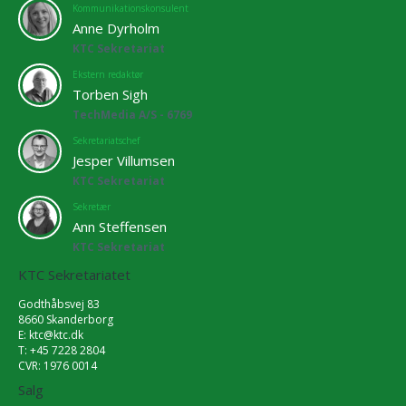
Kommunikationskonsulent
Anne Dyrholm
KTC Sekretariat
Ekstern redaktør
Torben Sigh
TechMedia A/S - 6769
Sekretariatschef
Jesper Villumsen
KTC Sekretariat
Sekretær
Ann Steffensen
KTC Sekretariat
KTC Sekretariatet
Godthåbsvej 83
8660 Skanderborg
E:
ktc@ktc.dk
T: +45 7228 2804
CVR: 1976 0014
Salg