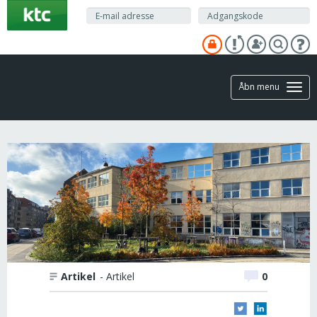
Gå
til
hovedindhold
Åbn menu
Artikel
- Artikel
0