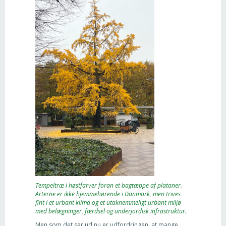
Tempeltræ i høstfarver foran et bagtæppe af plataner.
Arterne er ikke hjemmehørende i Danmark, men trives
fint i et urbant klima og et utaknemmeligt urbant miljø
med belægninger, færdsel og underjordisk infrastruktur.
Men som det ser ud nu er udfordringen, at mange