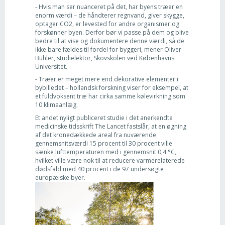
- Hvis man ser nuanceret på det, har byens træer en
enorm værdi – de håndterer regnvand, giver skygge,
optager CO2, er levested for andre organismer og
forskønner byen. Derfor bør vi passe på dem og blive
bedre til at vise og dokumentere denne værdi, så de
ikke bare fældes til fordel for byggeri, mener Oliver
Bühler, studielektor, Skovskolen ved Københavns
Universitet.
- Træer er meget mere end dekorative elementer i
bybilledet – hollandsk forskning viser for eksempel, at
et fuldvoksent træ har cirka samme kølevirkning som
10 klimaanlæg.
Et andet nyligt publiceret studie i det anerkendte
medicinske tidsskrift The Lancet fastslår, at en øgning
af det kronedækkede areal fra nuværende
gennemsnitsværdi 15 procent til 30 procent ville
sænke lufttemperaturen med i gennemsnit 0,4 °C,
hvilket ville være nok til at reducere varmerelaterede
dødsfald med 40 procent i de 97 undersøgte
europæiske byer.