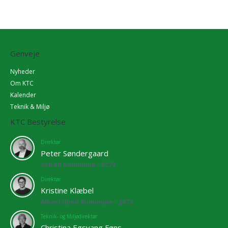
Genveje
Nyheder
Om KTC
Kalender
Teknik & Miljø
KTC Bestyrelse
Direktør
Peter Søndergaard
Solrød Kommune - 5272
Direktør
Kristine Klæbel
Albertslund Kommune - 2673
Teknik- og Miljødirektør
Christina Egsvang Føns