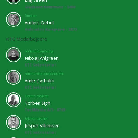
Maj Green
Gladsaxe Kommune - 3460
Direktør
Anders Debel
Holstebro Kommune - 3872
KTC Medarbejdere
Konferenceansvarlig
Nikolaj Ahlgreen
KTC Sekretariat
Kommunikationskonsulent
Anne Dyrholm
KTC Sekretariat
Ekstern redaktør
Torben Sigh
TechMedia A/S - 6769
Sekretariatschef
Jesper Villumsen
KTC Sekretariat