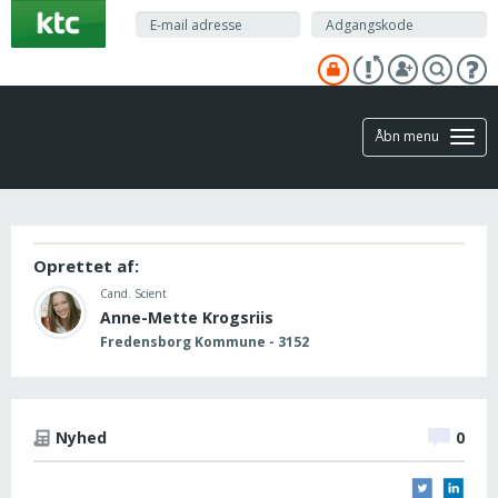
Gå
til
hovedindhold
Åbn menu
Oprettet af:
Cand. Scient
Anne-Mette Krogsriis
Fredensborg Kommune - 3152
Nyhed
0