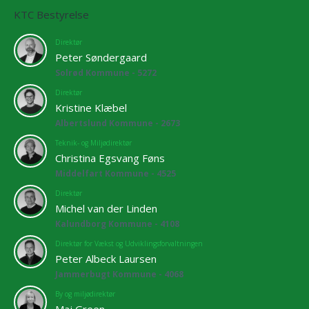
KTC Bestyrelse
Direktør
Peter Søndergaard
Solrød Kommune - 5272
Direktør
Kristine Klæbel
Albertslund Kommune - 2673
Teknik- og Miljødirektør
Christina Egsvang Føns
Middelfart Kommune - 4525
Direktør
Michel van der Linden
Kalundborg Kommune - 4108
Direktør for Vækst og Udviklingsforvaltningen
Peter Albeck Laursen
Jammerbugt Kommune - 4068
By og miljødirektør