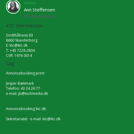
Sekretær
Ann Steffensen
KTC Sekretariat
KTC Sekretariatet
Godthåbsvej 83
8660 Skanderborg
E:
ktc@ktc.dk
T: +45 7228 2804
CVR: 1976 0014
Salg
Annoncebooking print:
Jesper Bækmark
Telefon: 43 24 26 77 ·
e-mail:
jb@techmedia.dk
Annoncebooking ktc.dk:
Sekretariatet · e-mail:
ktc@ktc.dk