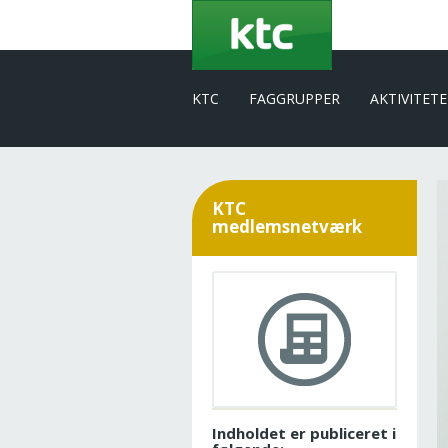
Gå
til
hovedindhold
KTC
FAGGRUPPER
AKTIVITET
KTC
medlemsnetværk
Indholdet er publiceret i