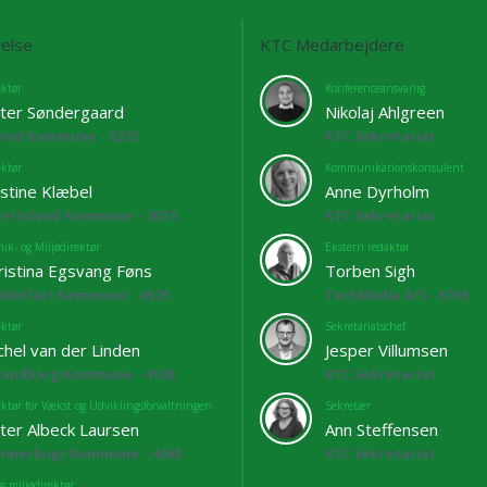
else
KTC Medarbejdere
ektør
Konferenceansvarlig
ter Søndergaard
Nikolaj Ahlgreen
lrød Kommune - 5272
KTC Sekretariat
ektør
Kommunikationskonsulent
istine Klæbel
Anne Dyrholm
bertslund Kommune - 2673
KTC Sekretariat
ik- og Miljødirektør
Ekstern redaktør
ristina Egsvang Føns
Torben Sigh
ddelfart Kommune - 4525
TechMedia A/S - 6769
ektør
Sekretariatschef
chel van der Linden
Jesper Villumsen
lundborg Kommune - 4108
KTC Sekretariat
ektør for Vækst og Udviklingsforvaltningen
Sekretær
ter Albeck Laursen
Ann Steffensen
mmerbugt Kommune - 4068
KTC Sekretariat
g miljødirektør