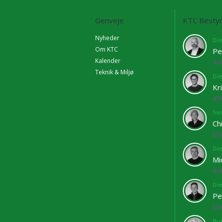
Genveje
KTC Bestyr
Nyheder
Dir
Om KTC
Pe
Kalender
So
Teknik & Miljø
Dir
Kr
Al
Tekn
Ch
Mi
Dir
Mi
Ka
Dir
Pe
Ja
By o