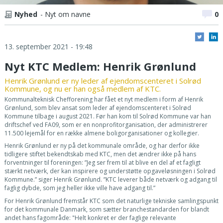
Nyhed
- Nyt om navne
0
13. september 2021 - 19:48
Nyt KTC Medlem: Henrik Grønlund
Henrik Grønlund er ny leder af ejendomscenteret i Solrød
Kommune, og nu er han også medlem af KTC.
Kommunalteknisk Chefforening har fået et nyt medlem i form af Henrik
Grønlund, som blev ansat som leder af ejendomscenteret i Solrød
Kommune tilbage i august 2021. Før han kom til Solrød Kommune var han
driftschef ved FA09, som er en nonprofitorganisation, der administrerer
11.500 lejemål for en række almene boligorganisationer og kollegier.
Henrik Grønlund er ny på det kommunale område, og har derfor ikke
tidligere stiftet bekendtskab med KTC, men det ændrer ikke på hans
forventninger til foreningen: ”Jeg ser frem til at blive en del af et fagligt
stærkt netværk, der kan inspirere og understøtte opgaveløsningen i Solrød
Kommune.” siger Henrik Grønlund. ”KTC leverer både netværk og adgang til
faglig dybde, som jeg heller ikke ville have adgang til.”
For Henrik Grønlund fremstår KTC som det naturlige tekniske samlingspunkt
for det kommunale Danmark, som sætter branchestandarden for blandt
andet hans fagområde: "Helt konkret er der faglige relevante