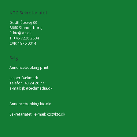
KTC Sekretariatet
Godthåbsvej 83
8660 Skanderborg
E:
ktc@ktc.dk
T: +45 7228 2804
CVR: 1976 0014
Salg
Annoncebooking print:
Jesper Bækmark
Telefon: 43 24 26 77 ·
e-mail:
jb@techmedia.dk
Annoncebooking ktc.dk:
Sekretariatet · e-mail:
ktc@ktc.dk