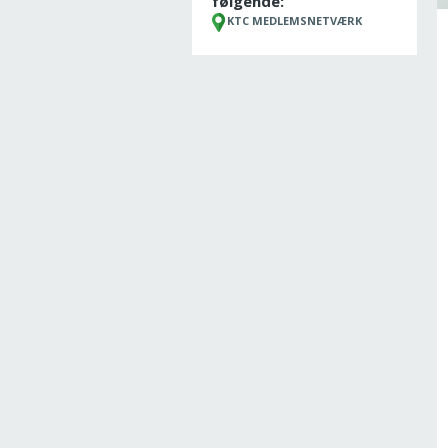
følgende:
KTC MEDLEMSNETVÆRK