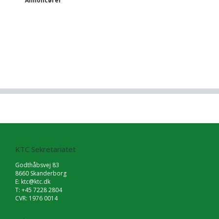
Annoncører
KTC Sekretariatet
Godthåbsvej 83
8660 Skanderborg
E:
ktc@ktc.dk
T: +45 7228 2804
CVR: 1976 0014