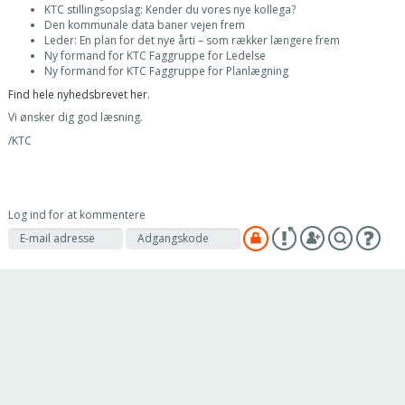
KTC stillingsopslag: Kender du vores nye kollega?
Den kommunale data baner vejen frem
Leder: En plan for det nye årti – som rækker længere frem
Ny formand for KTC Faggruppe for Ledelse
Ny formand for KTC Faggruppe for Planlægning
Find hele nyhedsbrevet her
.
Vi ønsker dig god læsning.
/KTC
Log ind for at kommentere