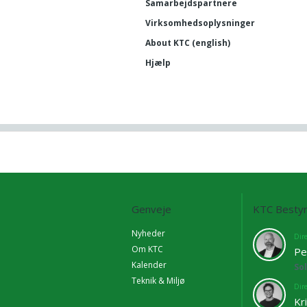
Samarbejdspartnere
Virksomhedsoplysninger
About KTC (english)
Hjælp
Genveje
KTC Bestyr
Nyheder
Dir
Om KTC
Pe
Kalender
So
Teknik & Miljø
Dir
Kr