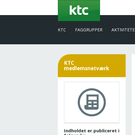
Gå
til
hovedindhold
KTC
FAGGRUPPER
AKTIVITET
KTC
medlemsnetværk
Indholdet er publiceret i