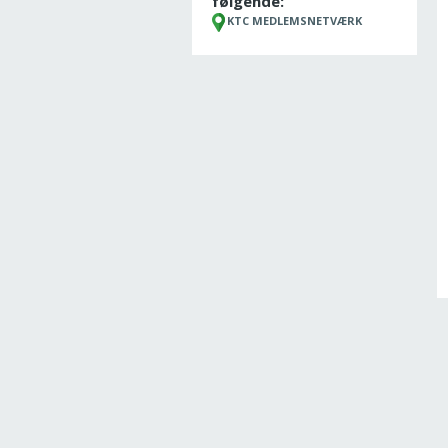
følgende:
KTC MEDLEMSNETVÆRK