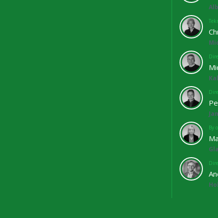
Al
Tekn
Ch
Mi
Dir
Mi
Ka
Dir
Pe
Ja
By o
Ma
Gl
Dir
An
Ho