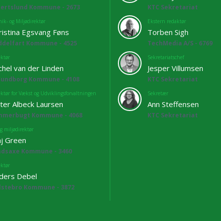
bertslund Kommune - 2673
KTC Sekretariat
ik- og Miljødirektør
Ekstern redaktør
ristina Egsvang Føns
Torben Sigh
ddelfart Kommune - 4525
TechMedia A/S - 6769
ektør
Sekretariatschef
chel van der Linden
Jesper Villumsen
lundborg Kommune - 4108
KTC Sekretariat
ektør for Vækst og Udviklingsforvaltningen
Sekretær
ter Albeck Laursen
Ann Steffensen
mmerbugt Kommune - 4068
KTC Sekretariat
g miljødirektør
j Green
adsaxe Kommune - 3460
ektør
ders Debel
lstebro Kommune - 3872