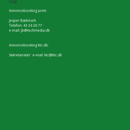
Salg
Annoncebooking print:
Jesper Bækmark
Telefon: 43 24 26 77 ·
e-mail:
jb@techmedia.dk
Annoncebooking ktc.dk:
Sekretariatet · e-mail:
ktc@ktc.dk