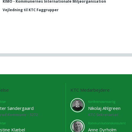
KIMO - Kommunernes Internationale Miljøorganisation
Vejledning til KTC Faggrupper
else
KTC Medarbejdere
ektør
Konferenceansvarlig
ter Søndergaard
Nikolaj Ahlgreen
lrød Kommune - 5272
KTC Sekretariat
ektør
Kommunikationskonsulent
istine Klæbel
Anne Dyrholm