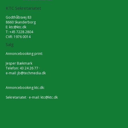
KTC Sekretariatet
Godthåbsvej 83
8660 Skanderborg
E:
ktc@ktc.dk
T: +45 7228 2804
CVR: 1976 0014
Salg
Annoncebooking print:
Jesper Bækmark
Telefon: 43 24 26 77 ·
e-mail:
jb@techmedia.dk
Annoncebooking ktc.dk:
Sekretariatet · e-mail:
ktc@ktc.dk