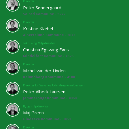
Direktør
Peter Søndergaard
Solrød Kommune - 5272
Direktør
Kristine Klæbel
Albertslund Kommune - 2673
Teknik- og Miljødirektør
Christina Egsvang Føns
Middelfart Kommune - 4525
Direktør
Michel van der Linden
Kalundborg Kommune - 4108
Direktør for Vækst og Udviklingsforvaltningen
Peter Albeck Laursen
Jammerbugt Kommune - 4068
By og miljødirektør
Maj Green
Gladsaxe Kommune - 3460
Direktør