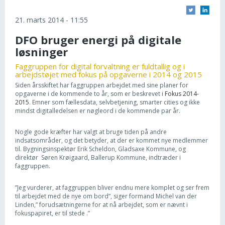
21. marts 2014 - 11:55
DFO bruger energi på digitale
løsninger
Faggruppen for digital forvaltning er fuldtallig og i
arbejdstøjet med fokus på opgaverne i 2014 og 2015
Siden årsskiftet har faggruppen arbejdet med sine planer for
opgaverne i de kommende to år, som er beskrevet i
Fokus 2014-
2015
. Emner som fællesdata, selvbetjening, smarter cities og ikke
mindst digitalledelsen er nøgleord i de kommende par år.
Nogle gode kræfter har valgt at bruge tiden på andre
indsatsområder, og det betyder, at der er kommet nye medlemmer
til. Bygningsinspektør Erik Scheldon, Gladsaxe Kommune, og
direktør Søren Krøigaard, Ballerup Kommune, indtræder i
faggruppen.
”Jeg vurderer, at faggruppen bliver endnu mere komplet og ser frem
til arbejdet med de nye om bord”, siger formand Michel van der
Linden,” forudsætningerne for at nå arbejdet, som er nævnt i
fokuspapiret, er til stede .”