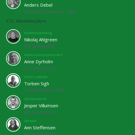
Anders Debel
Holstebro Kommune - 3872
KTC Medarbejdere
Konferenceansvarlig
Nikolaj Ahlgreen
KTC Sekretariat
Kommunikationskonsulent
Anne Dyrholm
KTC Sekretariat
Ekstern redaktør
Torben Sigh
TechMedia A/S - 6769
Sekretariatschef
Jesper Villumsen
KTC Sekretariat
Sekretær
Ann Steffensen
KTC Sekretariat