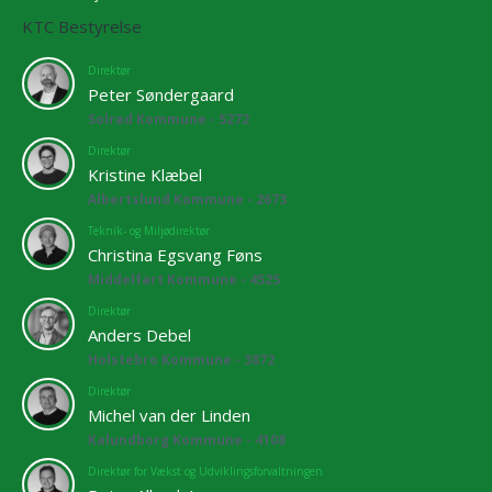
KTC Bestyrelse
Direktør
Peter Søndergaard
Solrød Kommune - 5272
Direktør
Kristine Klæbel
Albertslund Kommune - 2673
Teknik- og Miljødirektør
Christina Egsvang Føns
Middelfart Kommune - 4525
Direktør
Anders Debel
Holstebro Kommune - 3872
Direktør
Michel van der Linden
Kalundborg Kommune - 4108
Direktør for Vækst og Udviklingsforvaltningen