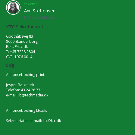
Sekretær
Ann Steffensen
KTC Sekretariat
KTC Sekretariatet
Godthåbsvej 83
8660 Skanderborg
E:
ktc@ktc.dk
T: +45 7228 2804
CVR: 1976 0014
Salg
Annoncebooking print:
Jesper Bækmark
Telefon: 43 24 26 77 ·
e-mail:
jb@techmedia.dk
Annoncebooking ktc.dk:
Sekretariatet · e-mail:
ktc@ktc.dk