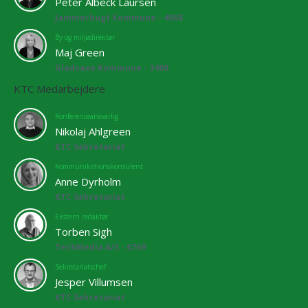
Peter Albeck Laursen
Jammerbugt Kommune - 4068
By og miljødirektør
Maj Green
Gladsaxe Kommune - 3460
KTC Medarbejdere
Konferenceansvarlig
Nikolaj Ahlgreen
KTC Sekretariat
Kommunikationskonsulent
Anne Dyrholm
KTC Sekretariat
Ekstern redaktør
Torben Sigh
TechMedia A/S - 6769
Sekretariatschef
Jesper Villumsen
KTC Sekretariat