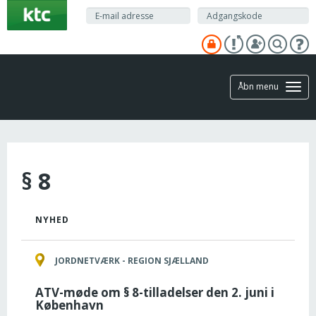
Gå
til
hovedindhold
Åbn menu
§ 8
NYHED
JORDNETVÆRK - REGION SJÆLLAND
ATV-møde om § 8-tilladelser den 2. juni i
København