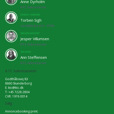
Anne Dyrholm
KTC Sekretariat
Ekstern redaktør
Torben Sigh
TechMedia A/S - 6769
Sekretariatschef
Jesper Villumsen
KTC Sekretariat
Sekretær
Ann Steffensen
KTC Sekretariat
KTC Sekretariatet
Godthåbsvej 83
8660 Skanderborg
E:
ktc@ktc.dk
T: +45 7228 2804
CVR: 1976 0014
Salg
Annoncebooking print: