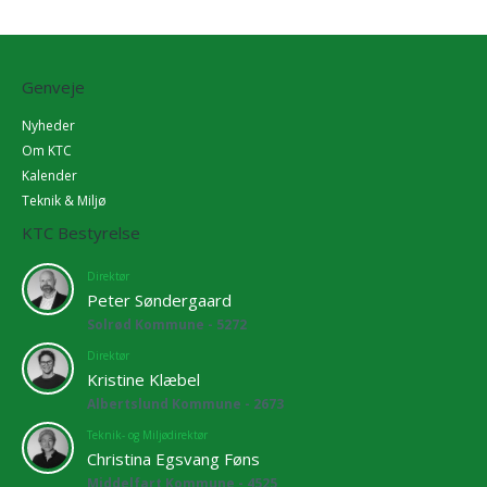
Genveje
Nyheder
Om KTC
Kalender
Teknik & Miljø
KTC Bestyrelse
Direktør
Peter Søndergaard
Solrød Kommune - 5272
Direktør
Kristine Klæbel
Albertslund Kommune - 2673
Teknik- og Miljødirektør
Christina Egsvang Føns
Middelfart Kommune - 4525