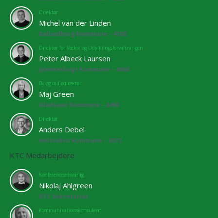
Direktør
Michel van der Linden
Kalundborg Kommune - 4108
Direktør for Vækst og Udviklingsforvaltningen
Peter Albeck Laursen
Jammerbugt Kommune - 4068
By og miljødirektør
Maj Green
Gladsaxe Kommune - 3460
Direktør
Anders Debel
Holstebro Kommune - 3872
KTC Medarbejdere
Konferenceansvarlig
Nikolaj Ahlgreen
KTC Sekretariat
Kommunikationskonsulent