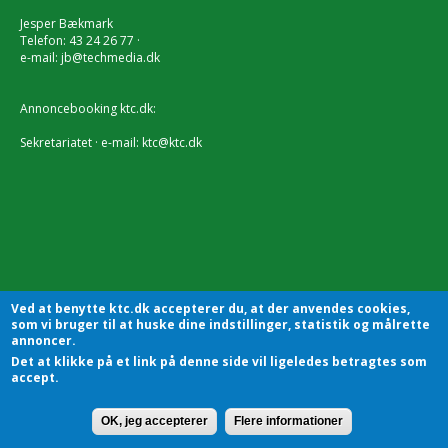
Jesper Bækmark
Telefon: 43 24 26 77 ·
e-mail:
jb@techmedia.dk
Annoncebooking ktc.dk:
Sekretariatet · e-mail:
ktc@ktc.dk
Ved at benytte ktc.dk accepterer du, at der anvendes cookies,
som vi bruger til at huske dine indstillinger, statistik og målrette
annoncer.
Det at klikke på et link på denne side vil ligeledes betragtes som
KTC - Kommunalteknisk Chefforening | Sekretariatet |
accept.
Godthåbsvej83 | 8660 Skanderborg | Tlf.: 7228 2804 |
Kontakt
OK, jeg accepterer
Flere informationer