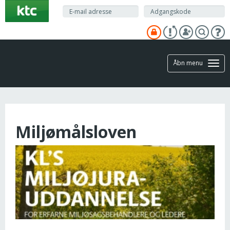
Gå
til
hovedindhold
Åbn menu
Miljømålsloven