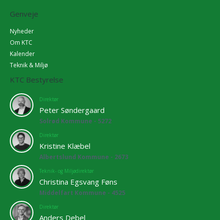
Genveje
Nyheder
Om KTC
Kalender
Teknik & Miljø
KTC Bestyrelse
Direktør
Peter Søndergaard
Solrød Kommune - 5272
Direktør
Kristine Klæbel
Albertslund Kommune - 2673
Teknik- og Miljødirektør
Christina Egsvang Føns
Middelfart Kommune - 4525
Direktør
Anders Debel