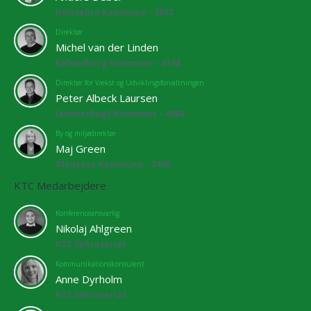
Holstebro Kommune - 3872
Direktør
Michel van der Linden
Kalundborg Kommune - 4108
Direktør for Vækst og Udviklingsforvaltningen
Peter Albeck Laursen
Jammerbugt Kommune - 4068
By og miljødirektør
Maj Green
Gladsaxe Kommune - 3460
KTC Medarbejdere
Konferenceansvarlig
Nikolaj Ahlgreen
KTC Sekretariat
Kommunikationskonsulent
Anne Dyrholm
KTC Sekretariat