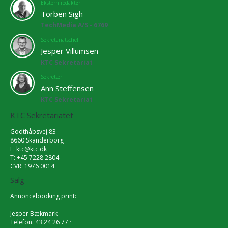
Ekstern redaktør
Torben Sigh
TechMedia A/S - 6769
Sekretariatschef
Jesper Villumsen
KTC Sekretariat
Sekretær
Ann Steffensen
KTC Sekretariat
KTC Sekretariatet
Godthåbsvej 83
8660 Skanderborg
E:
ktc@ktc.dk
T: +45 7228 2804
CVR: 1976 0014
Salg
Annoncebooking print:
Jesper Bækmark
Telefon: 43 24 26 77 ·