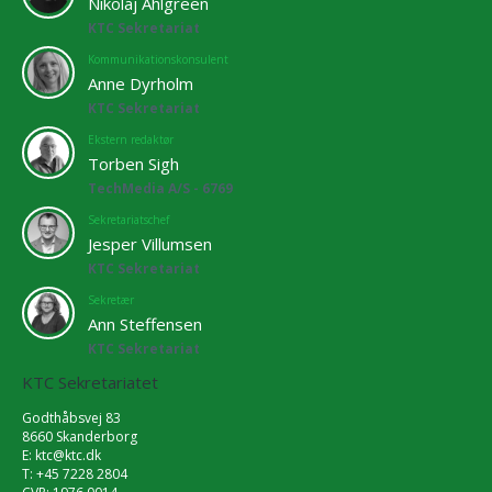
Nikolaj Ahlgreen
KTC Sekretariat
Kommunikationskonsulent
Anne Dyrholm
KTC Sekretariat
Ekstern redaktør
Torben Sigh
TechMedia A/S - 6769
Sekretariatschef
Jesper Villumsen
KTC Sekretariat
Sekretær
Ann Steffensen
KTC Sekretariat
KTC Sekretariatet
Godthåbsvej 83
8660 Skanderborg
E:
ktc@ktc.dk
T: +45 7228 2804