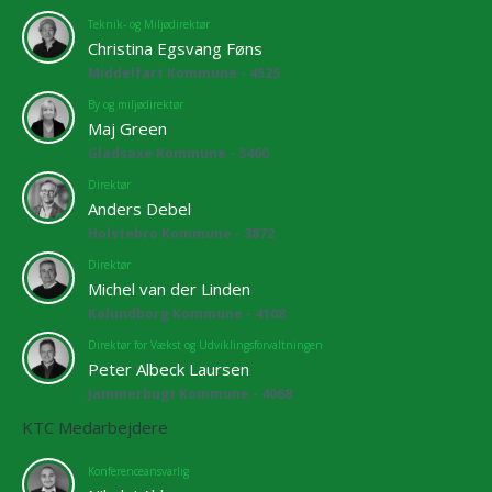
Teknik- og Miljødirektør
Christina Egsvang Føns
Middelfart Kommune - 4525
By og miljødirektør
Maj Green
Gladsaxe Kommune - 3460
Direktør
Anders Debel
Holstebro Kommune - 3872
Direktør
Michel van der Linden
Kalundborg Kommune - 4108
Direktør for Vækst og Udviklingsforvaltningen
Peter Albeck Laursen
Jammerbugt Kommune - 4068
KTC Medarbejdere
Konferenceansvarlig