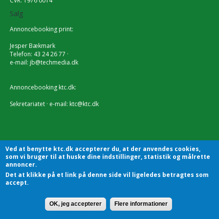
CVR: 1976 0014
Salg
Annoncebooking print:
Jesper Bækmark
Telefon: 43 24 26 77 ·
e-mail:
jb@techmedia.dk
Annoncebooking ktc.dk:
Sekretariatet · e-mail:
ktc@ktc.dk
Ved at benytte ktc.dk accepterer du, at der anvendes cookies,
som vi bruger til at huske dine indstillinger, statistik og målrette
annoncer.
Det at klikke på et link på denne side vil ligeledes betragtes som
accept.
OK, jeg accepterer
Flere informationer
KTC - Kommunalteknisk Chefforening | Sekretariatet |