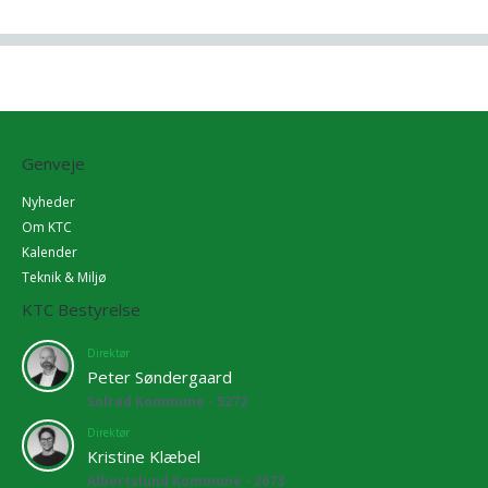
Genveje
Nyheder
Om KTC
Kalender
Teknik & Miljø
KTC Bestyrelse
Direktør
Peter Søndergaard
Solrød Kommune - 5272
Direktør
Kristine Klæbel
Albertslund Kommune - 2673