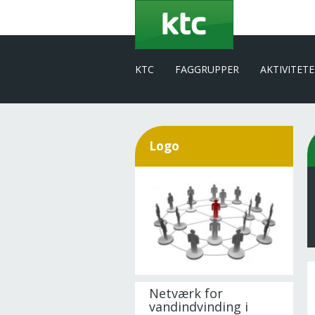
Gå
til
hovedindhold
KTC
FAGGRUPPER
AKTIVITET
Logo
Netværk for
vandindvinding i