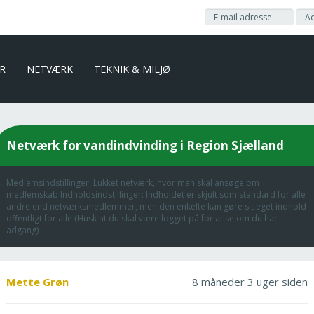
ER
NETVÆRK
TEKNIK & MILJØ
Netværk for vandindvinding i Region Sjælland
Medlemsindstillinger: Lukket netværk, hvor man skal ansøge om
medlemskab Indholdsindstillinger: Indholdet er skjult som standard for alle
andre end netværksmedlemmer, men den enkelte kan gøre sit eget indhold
offentligt for alle (Husk at du skal være logget på for at se om du har
adgang)
Mette Grøn
8 måneder 3 uger siden