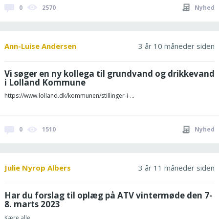
0
2570
Nyhed
Ann-Luise Andersen
3 år 10 måneder siden
Vi søger en ny kollega til grundvand og drikkevand
i Lolland Kommune
https://www.lolland.dk/kommunen/stillinger-i-...
0
1510
Nyhed
Julie Nyrop Albers
3 år 11 måneder siden
Har du forslag til oplæg på ATV vintermøde den 7-
8. marts 2023
Kære alle