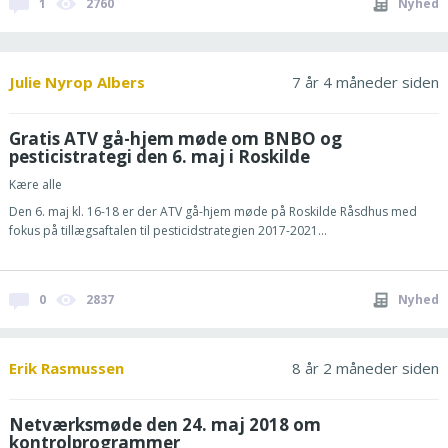
1
2760
Nyhed
Julie Nyrop Albers
7 år 4 måneder siden
Gratis ATV gå-hjem møde om BNBO og
pesticistrategi den 6. maj i Roskilde
Kære alle
Den 6. maj kl. 16-18 er der ATV gå-hjem møde på Roskilde Råsdhus med
fokus på tillægsaftalen til pesticidstrategien 2017-2021...
0
2837
Nyhed
Erik Rasmussen
8 år 2 måneder siden
Netværksmøde den 24. maj 2018 om
kontrolprogrammer