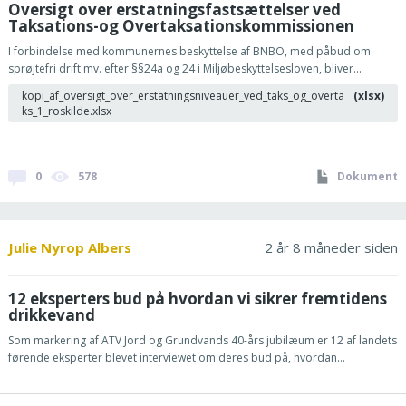
Oversigt over erstatningsfastsættelser ved
Taksations-og Overtaksationskommissionen
I forbindelse med kommunernes beskyttelse af BNBO, med påbud om
sprøjtefri drift mv. efter §§24a og 24 i Miljøbeskyttelsesloven, bliver...
kopi_af_oversigt_over_erstatningsniveauer_ved_taks_og_overta
(xlsx)
ks_1_roskilde.xlsx
0
578
Dokument
Julie Nyrop Albers
2 år 8 måneder siden
12 eksperters bud på hvordan vi sikrer fremtidens
drikkevand
Som markering af ATV Jord og Grundvands 40-års jubilæum er 12 af landets
førende eksperter blevet interviewet om deres bud på, hvordan...