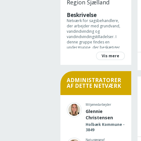
Region Sjælland
Beskrivelse
Netværk for sagsbehandlere,
der arbejder med grundvand,
vandindvinding og
vandindvindingstilladelser. I
denne gruppe findes en
undergruppe, der beskætiger
sig med badevand og
Vis mere
bassinvand
Formål
Formålet er at vidensdele og
diskutere relevante emner inden
ADMINISTRATORER
for netværket.
AF DETTE NETVÆRK
Miljømedarbejder
Glennie
Christensen
Holbæk Kommune -
3849
Naturgeograf