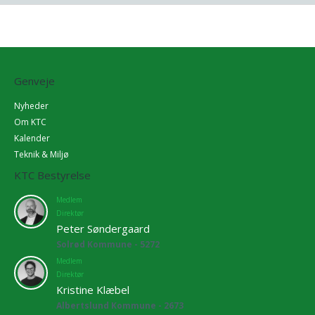
Genveje
Nyheder
Om KTC
Kalender
Teknik & Miljø
KTC Bestyrelse
Medlem
Direktør
Peter Søndergaard
Solrød Kommune - 5272
Medlem
Direktør
Kristine Klæbel
Albertslund Kommune - 2673