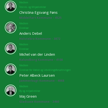
Medlem
Teknik- og Miljødirektør
Christina Egsvang Føns
Middelfart Kommune - 4525
Medlem
Direktør
Anders Debel
Holstebro Kommune - 3872
Medlem
Direktør
Michel van der Linden
Kalundborg Kommune - 4108
Medlem
Direktør for Vækst og Udviklingsforvaltningen
Peter Albeck Laursen
Jammerbugt Kommune - 4068
Medlem
By og miljødirektør
Maj Green
Gladsaxe Kommune - 3460