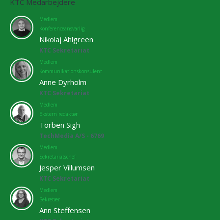
KTC Medarbejdere
Medlem
Konferenceansvarlig
Nikolaj Ahlgreen
KTC Sekretariat
Medlem
Kommunikationskonsulent
Anne Dyrholm
KTC Sekretariat
Medlem
Ekstern redaktør
Torben Sigh
TechMedia A/S - 6769
Medlem
Sekretariatschef
Jesper Villumsen
KTC Sekretariat
Medlem
Sekretær
Ann Steffensen