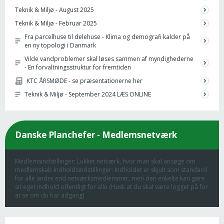
Teknik & Miljø - August 2025
Teknik & Miljø - Februar 2025
Fra parcelhuse til delehuse - Klima og demografi kalder på
en ny topologi i Danmark
Vilde vandproblemer skal løses sammen af myndighederne
- En forvaltningsstruktur for fremtiden
KTC ÅRSMØDE - se præsentationerne her
Teknik & Miljø - September 2024 LÆS ONLINE
Danske Planchefer - Medlemsnetværk
Medlemsindstillinger: Lukket netværk, hvor man skal ansøge om
medlemskab Indholdsindstillinger: Indholdet er skjult som standard
for alle andre end netværksmedlemmer, men den enkelte kan gøre
sit eget indhold offentligt for alle (Husk at du skal være logget på for
at se om du har adgang)