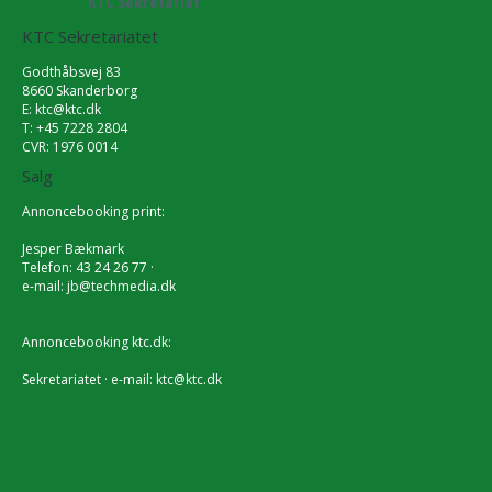
KTC Sekretariat
KTC Sekretariatet
Godthåbsvej 83
8660 Skanderborg
E:
ktc@ktc.dk
T: +45 7228 2804
CVR: 1976 0014
Salg
Annoncebooking print:
Jesper Bækmark
Telefon: 43 24 26 77 ·
e-mail:
jb@techmedia.dk
Annoncebooking ktc.dk:
Sekretariatet · e-mail:
ktc@ktc.dk